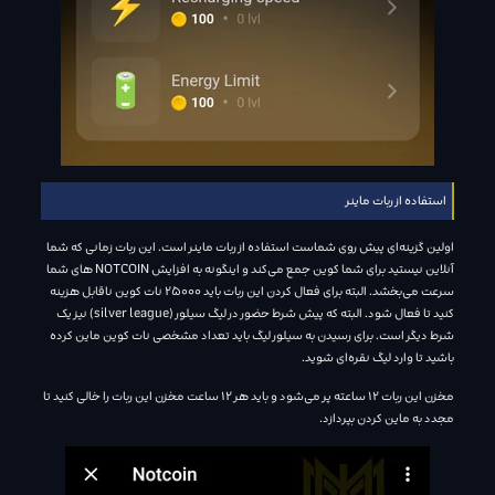
استفاده از ربات ماینر
اولین گزینه‌ای پیش روی شماست استفاده از ربات ماینر است. این ربات زمانی که شما
آنلاین نیستید برای شما کوین جمع می‌کند و اینگونه به افزایش NOTCOIN های شما
سرعت می‌بخشد. البته برای فعال کردن این ربات باید 25000 نات کوین ناقابل هزینه
کنید تا فعال شود. البته که پیش شرط حضور در لیگ سیلور (silver league) نیز یک
شرط دیگر است. برای رسیدن به سیلور لیگ باید تعداد مشخصی نات کوین ماین کرده
باشید تا وارد لیگ نقره‌ای شوید.
مخزن این ربات 12 ساعته پر می‌شود و باید هر 12 ساعت مخزن این ربات را خالی کنید تا
مجدد به ماین کردن بپردازد.