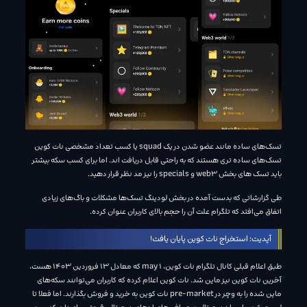
تسک‌های ساده مانند عضو شدن در یک squad یا کسب تعداد مشخصی نات کوین
تسک‌های ساده تری هستند که به راحتی قابل دریافت اند. اما برای کسب سکه بیشتر
باید تسک های بخش web3 و specials را نیز مد نظر قرار دهید.
طی گزارشاتی که بدست آمده در بخش لودینگ تسک‌ها مشکلات و باگ‌های زیادی
اتفاق می‌افتد که تلگرام علت آن را حجم بالای کاربران عنوان کرده.
آپدیت: استخراج نات کوین پایان یافت!
طبق اعلام قبلی کانال تلگرام نات کوین، 1 may که معادل 13 فروردین 1403 هست،
آخرین نات کوین نیز ماین شد. نات کوین اعلام کرده که کاربران می‌توانند سکه‌های
ماین شده را به وچر در pre-market نات کوین به خرید و فروش بگذارند. اما فعلا تا