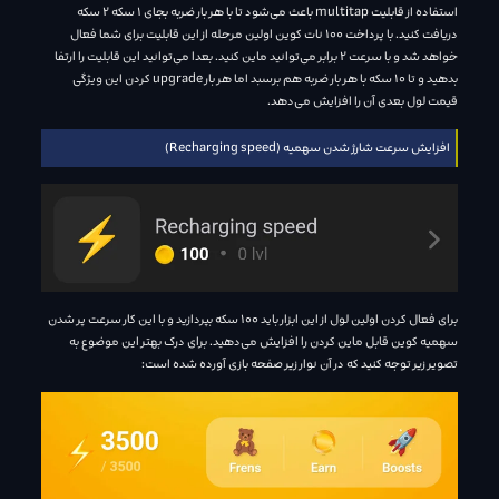
استفاده از قابلیت multitap باعث می‌شود تا با هر بار ضربه بجای 1 سکه 2 سکه
دریافت کنید. با پرداخت 100 نات کوین اولین مرحله از این قابلیت برای شما فعال
خواهد شد و با سرعت 2 برابر می‌توانید ماین کنید. بعدا می‌توانید این قابلیت را ارتفا
بدهید و تا 10 سکه با هر بار ضربه هم برسبد اما هر بار upgrade کردن این ویژگی
قیمت لول بعدی آن را افزایش می‌دهد.
افزایش سرعت شارژ شدن سهمیه (Recharging speed)
برای فعال کردن اولین لول از این ابزار باید 100 سکه بپردازید و با این کار سرعت پر شدن
سهمیه کوین قابل ماین کردن را افزایش می‌دهید. برای درک بهتر این موضوع به
تصویر زیر توجه کنید که در آن نوار زیر صفحه بازی آورده شده است: