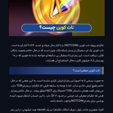
تلگرام پروژه نات کوین (NOTCOIN) را با آغاز سال میلادی جدید 2024 آغاز کرده است.
نات کوین یک ارز دیجیتال بر بستر شبکه بلاک چین است که در حال حاضر بصورت رایگان
قابل دریافت است. این رمز ارز با استقبال بی سابقه‌ای مواجه شده به طوری که در 10
روز بیش از 8 میلیون کاربر درحال استخراج آن هستند.
نات کوین معتبر است؟
به صورت رسمی تا به امروز این رمز ارز ارزش گزاری نشده است. به این معنی که در حال
حاصر هیچ ارزش مادی ندارد. اما با توجه به سابقه قبلی که تلگرام در رمز ارز TON دارد،
می‌توان گفت همان داستان TON احتمالا برای NOT اتفاق بیفتد. در حال حاضر رمز ارز
قبلی که تلگرام معرفی کرد ارزشی در حدود 2.2$ دارد. با این حساب انتطار میرود آینده
روشنی برای رمز ارز NOTCOIN وحود داشته باشد.
افراد معتبری مانند پاول دورف (مالک تلگرام) نیز یک squad چند میلیونی در این رمز