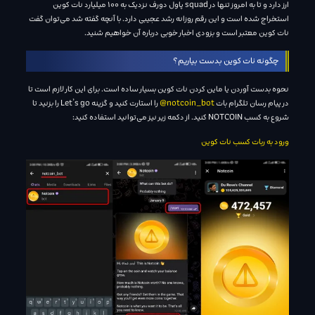
ارز دارد و تا به امروز تنها در squad پاول دورف نزدیک به 100 میلیارد نات کوین
استخراج شده است و این رقم روزانه رشد عجیبی دارد. با آنچه گفته شد می‌توان گفت
نات کوین معتبر است و بزودی اخبار خوبی درباره آن خواهیم شنید.
چگونه نات کوین بدست بیاریم؟
نحوه بدست آوردن یا ماین کردن نات کوین بسیار ساده است. برای این کار لازم است تا
در پیام رسان تلگرام بات
notcoin_bot@
را استارت کنید و گزینه Let’s go را بزنید تا
شروع به کسب NOTCOIN کنید. از دکمه زیر نیز می‌توانید استفاده کنید:
ورود به ربات کسب نات کوین